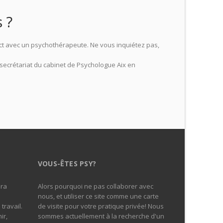
s ?
psychologue
tact avec un psychothérapeute. Ne vous inquiétez pas,
secrétariat du cabinet de Psychologue Aix en
ologue aix en provence, psychothérapeute aix-en-
hérapeute aix-en-provence, psy aix-en-provence,
VOUS-ÊTES PSY?
era
Alors pourquoi ne pas collaborer avec
nous, et utiliser ce site comme une carte
travail.
de visite pour votre pratique privée! Nous
ir,
sommes actuellement à la recherche d'un