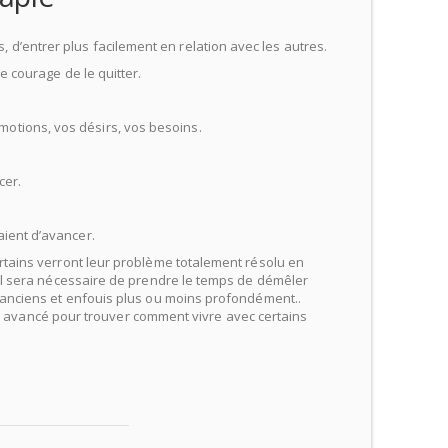
d’entrer plus facilement en relation avec les autres.
e courage de le quitter.
e
otions, vos désirs, vos besoins.
aix-en-provence
cer.
 aix-en-provence, psychothérapeute aix-en-provence
aient d’avancer.
ertains verront leur problème totalement résolu en
t il sera nécessaire de prendre le temps de démêler
s anciens et enfouis plus ou moins profondément..
avancé pour trouver comment vivre avec certains
ogue aix-en-provence, psychothérapeute aix-en-