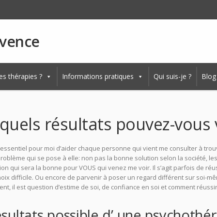
ovence
es thérapies ?
Informations pratiques
Qui suis-je ?
Blog
 quels résultats pouvez-vous
t essentiel pour moi d’aider chaque personne qui vient me consulter à trou
problème qui se pose à elle: non pas la bonne solution selon la société, les
ion qui sera la bonne pour VOUS qui venez me voir. Il s’agit parfois de réus
oix difficile. Ou encore de parvenir à poser un regard différent sur soi-mê
nt, il est question d’estime de soi, de confiance en soi et comment réuss
sultats possible d’ une psychothé