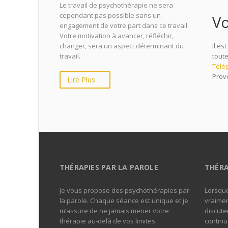
Le travail de psychothérapie ne sera
cependant pas possible sans un
Vo
engagement de votre part dans ce travail.
Votre motivation à avancer, réfléchir,
changer, sera un aspect déterminant du
Il es
travail.
tout
Télé
Prov
Lire Plus …
prov
aix 
THÉRAPIES PAR LA PAROLE
THÉRA
Je vous propose des psychothérapies par
Lorsque
la parole. Chaque séance est unique et je
vraimen
m’assure de ne jamais mener votre
discuter
thérapie au-delà de vos limites.
continu