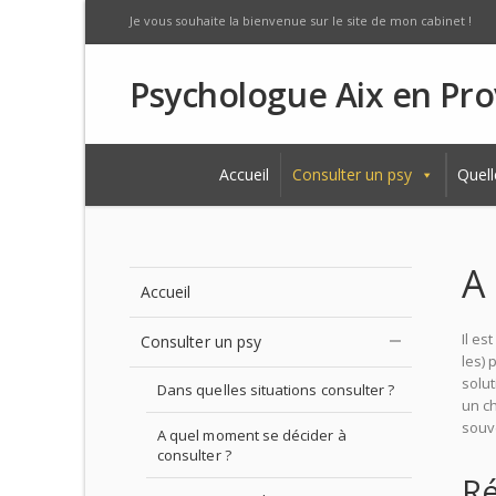
Je vous souhaite la bienvenue sur le site de mon cabinet !
Psychologue Aix en Pr
Accueil
Consulter un psy
Quell
A
Accueil
Il es
Consulter un psy
les) 
solut
Dans quelles situations consulter ?
un ch
souve
A quel moment se décider à
consulter ?
Ré