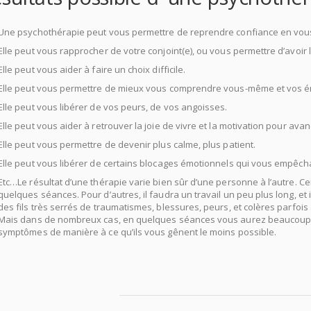
Une psychothérapie peut vous permettre de reprendre confiance en vous, 
Elle peut vous rapprocher de votre conjoint(e), ou vous permettre d’avoir l
Elle peut vous aider à faire un choix difficile.
psychologue aix-en-provenc
Elle peut vous permettre de mieux vous comprendre vous-même et vos ém
Elle peut vous libérer de vos peurs, de vos angoisses.
psychothérapeute 
Elle peut vous aider à retrouver la joie de vivre et la motivation pour avan
Elle peut vous permettre de devenir plus calme, plus patient.
psychologue
Elle peut vous libérer de certains blocages émotionnels qui vous empêch
Etc…Le résultat d’une thérapie varie bien sûr d’une personne à l’autre. C
quelques séances. Pour d’autres, il faudra un travail un peu plus long, e
des fils très serrés de traumatismes, blessures, peurs, et colères parfoi
Mais dans de nombreux cas, en quelques séances vous aurez beaucoup 
symptômes de manière à ce qu’ils vous gênent le moins possible.
psychol
provence