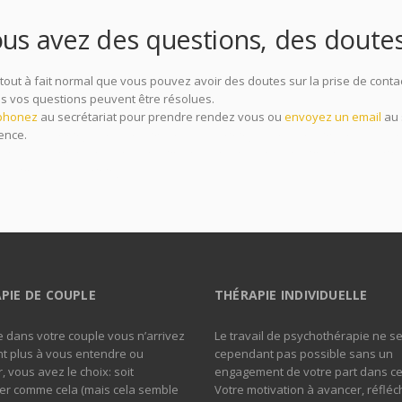
us avez des questions, des doute
t tout à fait normal que vous pouvez avoir des doutes sur la prise de con
es vos questions peuvent être résolues.
phonez
au secrétariat pour prendre rendez vous ou
envoyez un email
au 
ence.
psychologue aix en provence, psychologues aix en provence, psych
ence, psychothérapie aix en provence, thérapie aix en provence, psychot
en provence psychologue
PIE DE COUPLE
THÉRAPIE INDIVIDUELLE
 dans votre couple vous n’arrivez
Le travail de psychothérapie ne s
t plus à vous entendre ou
cependant pas possible sans un
, vous avez le choix: soit
engagement de votre part dans ce 
er comme cela (mais cela semble
Votre motivation à avancer, réfléch