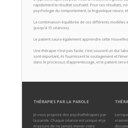
rapidement le résultat souhaité. Pour ces résultats, 
psychologie du comportement, la linguistique neuro, et
La combinaison équilibrée de ces différents modèles e
(jusqu’à 15 séances).
Le patient saura également apprendre cette nouvelle
Une thérapie n’est pas facile, c’est souvent un dur labeu
sont important, ils fournissent le soulagement et l’én
dans le processus d’apprentissage, et le patient sera
THÉRAPIES PAR LA PAROLE
THÉRA
Je vous propose des psychothérapies par
Lorsque
la parole. Chaque séance est unique et je
vraimen
m’assure de ne jamais mener votre
discuter