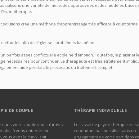
nous utilisons une variété de méthodes approuvées et des modèles basés s
 l’hypnothérapie.
hypnose
t solutions crée une méthode d’apprentissage très efficace à court terme
s méthodes afin de régler ses problèmes lui-même.
r, parfois assez conflictuelle et pleine d’émotion. Toutefois, le plaisir et le
ergie nécessaires pour continuer. Le thérapeute est très étroitement impliq
 également aidé pendant le processus du traitement complet.
PIE DE COUPLE
THÉRAPIE INDIVIDUELLE
 dans votre couple vous n’arrivez
Le travail de psychothérapie ne s
t plus à vous entendre ou
cependant pas possible sans un
, vous avez le choix: soit
engagement de votre part dans ce 