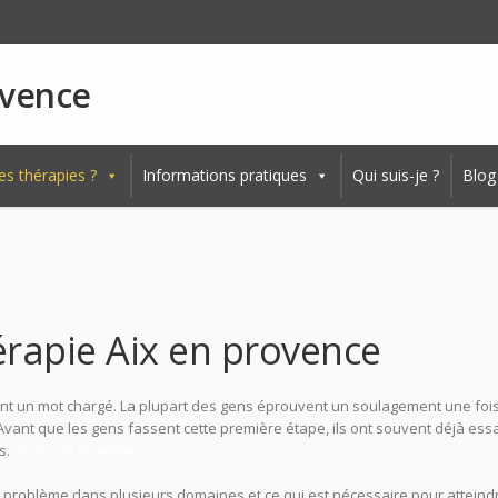
ovence
es thérapies ?
Informations pratiques
Qui suis-je ?
Blog
rapie Aix en provence
nt un mot chargé. La plupart des gens éprouvent un soulagement une foi
Avant que les gens fassent cette première étape, ils ont souvent déjà ess
s.
Hypnose Bruxelles
u problème dans plusieurs domaines et ce qui est nécessaire pour atteind