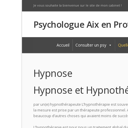
Je vous souhaite la bienvenue sur le site de mon cabinet !
Psychologue Aix en Pr
Accueil
Consulter un psy
Quell
Hypnose
Hypnose et Hypnothé
par un(e) hypnothérapeute L’hypnothérapie est souve
la mesure est prise par un thérapeute professionnel. 
beaucoup d’autres choses qui avaient moins de succè
L’hypnothérapie est pour nous un traitement global d