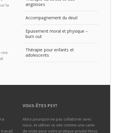
angoisses
ur la
Accompagnement du deuil
Epuisement moral et physique –
burn out
Thérapie pour enfants et
 rire
adolescents
ué
VOUS-ÊTES PSY?
era
Alors pourquoi ne pas collaborer avec
nous, et utiliser ce site comme une carte
travail.
de visite pour votre pratique privée! Nous