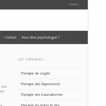
Contact
Contact
Vous êtes psychologue ?
LES THÉRAPIES
Therapie de couple
Therapie des depressions
s que
ayé
Therapie des traumatismes
Therapie du stress et des
re