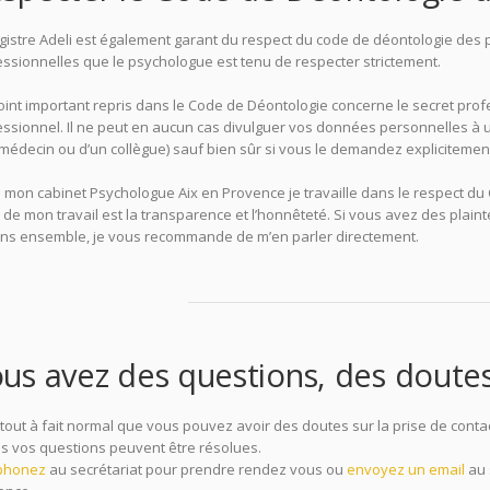
egistre Adeli est également garant du respect du code de déontologie des
ssionnelles que le psychologue est tenu de respecter strictement.
int important repris dans le Code de Déontologie concerne le secret prof
ssionnel. Il ne peut en aucun cas divulguer vos données personnelles à un 
médecin ou d’un collègue) sauf bien sûr si vous le demandez explicitemen
 mon cabinet Psychologue Aix en Provence je travaille dans le respect du
de mon travail est la transparence et l’honnêteté. Si vous avez des plain
ons ensemble, je vous recommande de m’en parler directement.
psycholog
us avez des questions, des doute
t tout à fait normal que vous pouvez avoir des doutes sur la prise de con
es vos questions peuvent être résolues.
phonez
au secrétariat pour prendre rendez vous ou
envoyez un email
au 