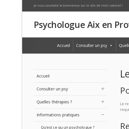
Je vous souhaite la bienvenue sur le site de mon cabinet !
Psychologue Aix en Pr
Accueil
Consulter un psy
Quell
L
Accueil
Po
Consulter un psy
Quelles thérapies ?
Le re
requ
Informations pratiques
Re
Qu’est ce qu un psychologue ?