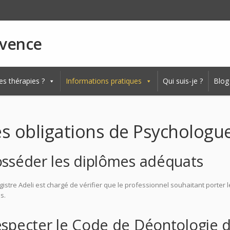
ovence
es thérapies ?
Informations pratiques
Qui suis-je ?
Blog
es obligations de Psychologue
sséder les diplômes adéquats
gistre Adeli est chargé de vérifier que le professionnel souhaitant porter
is.
psychologue aix-en-provence
specter le Code de Déontologie 