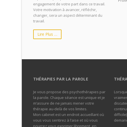
Prov
engagement de votre part dans ce travail.
prov
Votre motivation à avancer, réfléchir,
aix 
changer, sera un aspect déterminant du
travail.
Lire Plus …
THÉRAPIES PAR LA PAROLE
THÉRA
Je vous propose des psychothérapies par
Lorsque
la parole. Chaque séance est unique et je
vraimen
m’assure de ne jamais mener votre
discuter
thérapie au-delà de vos limites.
continu
Mon cabinet est un endroit accueillant où
difficile
vous vous sentirez à l’aise et où vous
demande
pourrez vous exprimer librement, en