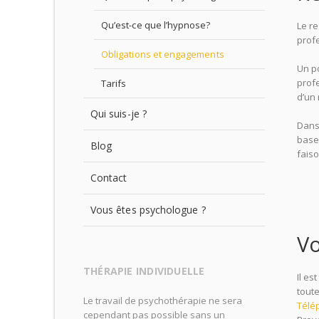
Qu’est-ce que l’hypnose?
Le r
profe
Obligations et engagements
Un po
profe
Tarifs
d’un 
Qui suis-je ?
Dans
base 
Blog
fais
Contact
Vous êtes psychologue ?
Vo
THÉRAPIE INDIVIDUELLE
Il es
tout
Le travail de psychothérapie ne sera
Télé
cependant pas possible sans un