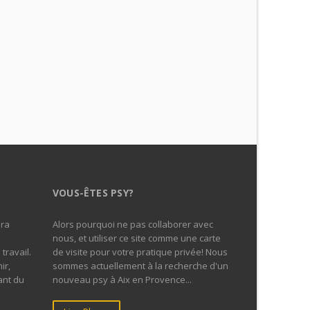
ologue aix en provence, psychothérapeute aix-en-
hérapeute aix-en-provence, psy aix-en-provence,
VOUS-ÊTES PSY?
era
Alors pourquoi ne pas collaborer avec
nous, et utiliser ce site comme une carte
travail.
de visite pour votre pratique privée! Nous
ir,
sommes actuellement à la recherche d'un
ant du
nouveau psy à Aix en Provence...