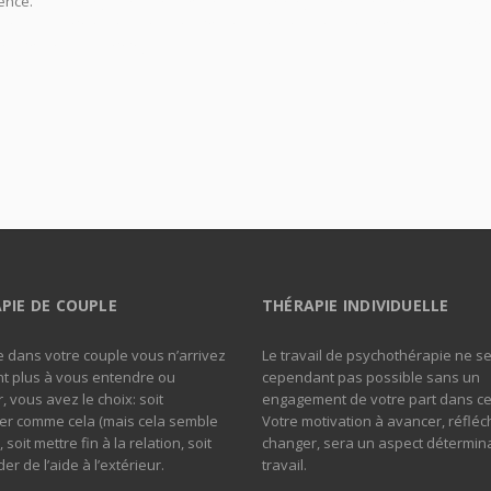
ence.
psychologue aix en provence, psychologues aix en provence, psych
ence, psychothérapie aix en provence, thérapie aix en provence, psychot
en provence psychologue
PIE DE COUPLE
THÉRAPIE INDIVIDUELLE
 dans votre couple vous n’arrivez
Le travail de psychothérapie ne s
t plus à vous entendre ou
cependant pas possible sans un
, vous avez le choix: soit
engagement de votre part dans ce 
er comme cela (mais cela semble
Votre motivation à avancer, réfléch
), soit mettre fin à la relation, soit
changer, sera un aspect détermin
r de l’aide à l’extérieur.
travail.