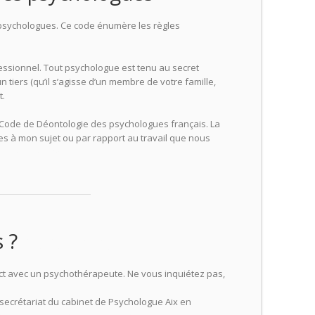
 psychologues. Ce code énumère les règles
essionnel. Tout psychologue est tenu au secret
tiers (qu’il s’agisse d’un membre de votre famille,
t.
 Code de Déontologie des psychologues français. La
tes à mon sujet ou par rapport au travail que nous
ue aix-en-provence
s ?
psychologue
tact avec un psychothérapeute. Ne vous inquiétez pas,
secrétariat du cabinet de Psychologue Aix en