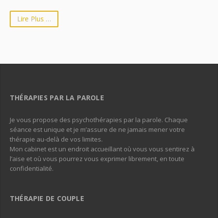
Lire Plus …
THÉRAPIES PAR LA PAROLE
Je vous propose des psychothérapies par la parole. Chaque
séance est unique et je m’assure de ne jamais mener votre
thérapie au-delà de vos limites.
Mon cabinet est un endroit accueillant où vous vous sentirez à
l’aise et où vous pourrez vous exprimer librement, en toute
confidentialité.
THÉRAPIE DE COUPLE