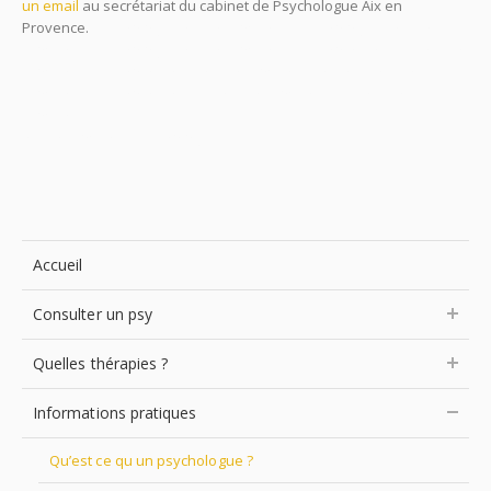
un email
au secrétariat du cabinet de Psychologue Aix en
Provence.
psychologue aix en provence, psychologues aix en
provence, psychologue aix en provence, psychothérapeute aix-en-
provence, psychothérapie aix en provence, thérapie aix en
provence, psychothérapeute aix-en-provence, psy aix-en-
provence,
aix en provence psychologue
Accueil
Consulter un psy
Quelles thérapies ?
Informations pratiques
Qu’est ce qu un psychologue ?