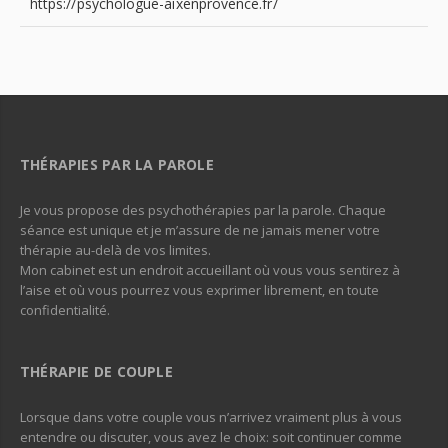
https://psychologue-aixenprovence.fr/
THÉRAPIES PAR LA PAROLE
Je vous propose des psychothérapies par la parole. Chaque
séance est unique et je m’assure de ne jamais mener votre
thérapie au-delà de vos limites.
Mon cabinet est un endroit accueillant où vous vous sentirez à
l’aise et où vous pourrez vous exprimer librement, en toute
confidentialité.
THÉRAPIE DE COUPLE
Lorsque dans votre couple vous n’arrivez vraiment plus à vous
entendre ou discuter, vous avez le choix: soit continuer comme