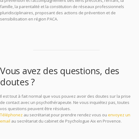
la prévention et l’accompagnement des liens précoces, l’enfant, la
famille, la parentalité et la constitution de réseaux professionnels
pluridisciplinaires, proposant des actions de prévention et de
sensibilisation en région PACA.
psychologue aix-en-provence
Vous avez des questions, des
doutes ?
psychologue
Il est tout à fait normal que vous pouvez avoir des doutes sur la prise
de contact avec un psychothérapeute. Ne vous inquiétez pas, toutes
vos questions peuvent être résolues.
Téléphonez
au secrétariat pour prendre rendez vous ou
envoyez un
email
au secrétariat du cabinet de Psychologue Aix en Provence.
psychologue aix en provence, psychologues aix en provence,
psychologue aix en provence, psychothérapeute aix-en-provence,